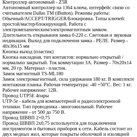
Контроллер автономный - Z5R
Автономный контроллер на 1364 ключа, интерфейс связи со
считывателем Dallas TM (iButton). Режимы работы:
Обычный/ACCEPT/TRIGGER/Блокировка. Типы ключей:
простой/мастер/блокирующий, Работа с
электромеханическим/электромагнитным замком.
Длительность открывания замка 0-220 c. Световая и звуковая
индикация. Выход для подключения замка - РЕЛЕ. Размер -
40х36х15 мм
Кнопка выход (пластик)
Кнопка накладная, тип контактов: нормально открытый /
нормально закрытый. Ток коммутации 3А. Размер - 70х20х14
мм, 20 гр. Материал - пластик.
Замок магнитный TS-ML180
Замок электромагнитный, сила удержания 180 кг. В комплекте
монтажная планка. Рабочая температура: -40 +50°С. Вес: 1 кг.
Рабочее напряжение: 12В.
Провод UTP5E 4пары
UTP-5e - кабель для компьютерной и радиоэлектронной
техники. Тип проводника - многожильный. Рабочее
напряжение - от 500 до 750 В.
Провод ШВВП 2×0,75
Провод ШВВП 2х0,75 используется для подключения
инструментов и бытовых приборов к сети. Кабель состоит из
двух медных жил, которые покрыты оболочкой и изоляцией